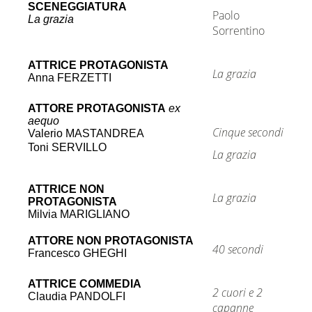
SCENEGGIATURA
Paolo
La grazia
Sorrentino
ATTRICE PROTAGONISTA
La grazia
Anna FERZETTI
ATTORE PROTAGONISTA
ex
ex aequo
aequo
Cinque secondi
Valerio MASTANDREA
Toni SERVILLO
La grazia
ATTRICE NON
La grazia
PROTAGONISTA
Milvia MARIGLIANO
ATTORE NON PROTAGONISTA
40 secondi
Francesco GHEGHI
ATTRICE COMMEDIA
2 cuori e 2
Claudia PANDOLFI
capanne