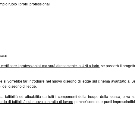
io ruolo i profili professionali
base.
ertificare i professionisti ma sarà direttamente la UNI a farlo
, se passerà il progett
 si vorrebbe far introdurre nel nuovo disegno di legge sul cinema avanzato al 
noi del disegno di legge.
a fattibilià ed attuabilità da tutti i componenti della troupe della stessa, e va
do di fattibilità sul nuovo contratto di lavoro
perche' sono due punti imprescindibil