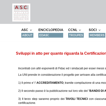
ASC
ENCICLOPEDIA
CCNL
SOCI
ABOUT
EDASC
TROUPES
MEMBERS
Sviluppi in atto per quanto riguarda la Certificazio
Incontrati con altri esponenti di Fidac ed i sindacati per esser messi 
La UNI prende in considerazione il progetto per arrivare alla certific
1) Il primo e' l'
ACCREDITAMENTO
, tramite compilazione di una modu
2) Il secondo passo è la pubblicazione sul loro sito del "
BANDO DI 
3) Il terzo step saranno proprio dei
TAVOLI TECNICI
con ciascuna 
certificazione.